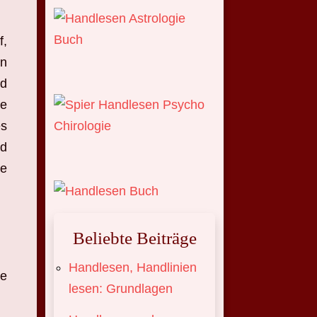
f,
in
nd
ie
es
nd
te
Beliebte Beiträge
Handlesen, Handlinien
te
lesen: Grundlagen