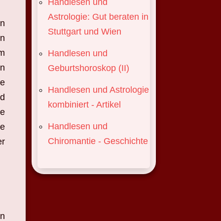
Handlesen und
Astrologie: Gut beraten in
en
Stuttgart und Wien
en
im
Handlesen und
en
Geburtshoroskop (II)
ie
Handlesen und Astrologie
nd
kombiniert - Artikel
ie
Handlesen und
ie
Chiromantie - Geschichte
r
en