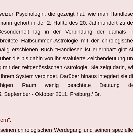
eizer Psychologin, die gezeigt hat, wie man Handles
limann gehört in der 2. Hälfte des 20. Jahrhundert zu d
 Besonderheit lag in der Verbindung der damals 
reitete Halbsummen-Astrologie mit der chirologisch
alig erschienen Buch "Handlesen ist erlernbar" gibt s
 über die bis dahin von ihr evaluierte Zeichendeutung u
mit der zeitgenössischen Astrologie. Sie zeigt darin, w
ihrem System verbindet. Darüber hinaus integriert sie d
achigen Raum wenig beachtete Deutung de
 5, September - Oktober 2011, Freiburg / Br.
ern".
g seinen chirologischen Werdegang und seinen speziell